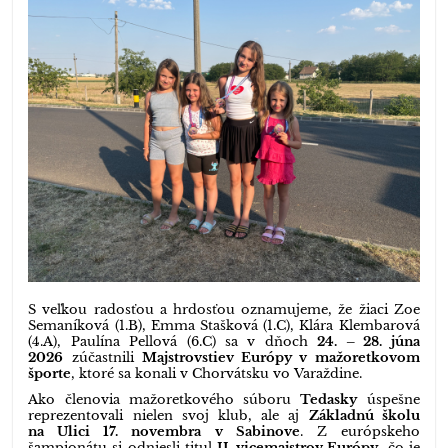
S veľkou radosťou a hrdosťou oznamujeme, že žiaci Zoe
Semaníková (1.B), Emma Stašková (1.C), Klára Klembarová
(4.A), Paulína Pellová (6.C) sa v dňoch
24. – 28. júna
2026
zúčastnili
Majstrovstiev Európy v mažoretkovom
športe
, ktoré sa konali v Chorvátsku vo Varaždine.
Ako členovia mažoretkového súboru
Tedasky
úspešne
reprezentovali nielen svoj klub, ale aj
Základnú školu
na Ulici 17. novembra v Sabinove
. Z európskeho
šampionátu si odniesli titul
II. vicemajstrov Európy
, čo je