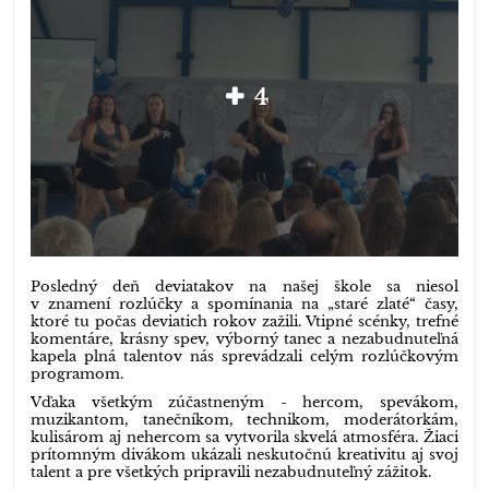
4
Posledný deň deviatakov na našej škole sa niesol
v znamení rozlúčky a spomínania na „staré zlaté“ časy,
ktoré tu počas deviatich rokov zažili. Vtipné scénky, trefné
komentáre, krásny spev, výborný tanec a nezabudnuteľná
kapela plná talentov nás sprevádzali celým rozlúčkovým
programom.
Vďaka všetkým zúčastneným - hercom, spevákom,
muzikantom, tanečníkom, technikom, moderátorkám,
kulisárom aj nehercom sa vytvorila skvelá atmosféra. Žiaci
prítomným divákom ukázali neskutočnú kreativitu aj svoj
talent a pre všetkých pripravili nezabudnuteľný zážitok.