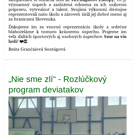
významný úspech a zaslúžená odmena za ich usilovnú
prípravu, vytrvalosť a talent. Svojimi výkonmi dôstojne
reprezentovali našu školu a zároveň šírili jej dobré meno aj
za hranicami Slovenska.
Ďakujeme im za vzornú reprezentáciu školy a srdečne
blahoželáme k tomuto krásnemu úspechu. Prajeme im
veľa ďalších športových aj osobných úspechov.
Sme na vás
hrdí! ❤️👏
Beáta Grančaiová Sontágová
„Nie sme zlí“ - Rozlúčkový
program deviatakov