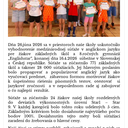
Dňa 26.júna 2026 sa v priestoroch naše školy uskutočnilo
vyhodnotenie medzinárodnej súťaže v anglickom jazyku
pre žiakov základných škôl a 8.ročných gymnázií
„Englishstar“, konanej dňa 16.4.2026 súbežne v Slovenskej
a Českej republike. Súťaže sa zúčastnilo 771 základných
škôl a takmer 28 000 súťažiacich. Jej hlavným poslaním
bolo propagovať a popularizovať anglický jazyk ako
vyučovací predmet, zábavnou formou motivovať žiakov
k úspešnému riešeniu písomných testov, otestovať si
jazykové zručnosti a v neposlednom rade aj zabojovať
o čo najlepší rezultát.
Súťaže sa zúčastnilo 24 žiakov našej školy rozdelených
do deviatich výkonnostných úrovní Star1 – Star
9. V každej kategórii bolo tohto roku udelených 5 cien.
Základným kritériom bolo dosiahnutie najvyššieho počtu
bodov 100%. Dosiahnutím tejto méty boli súťažiaci
zaradení do žrebovania o hlavné ceny.