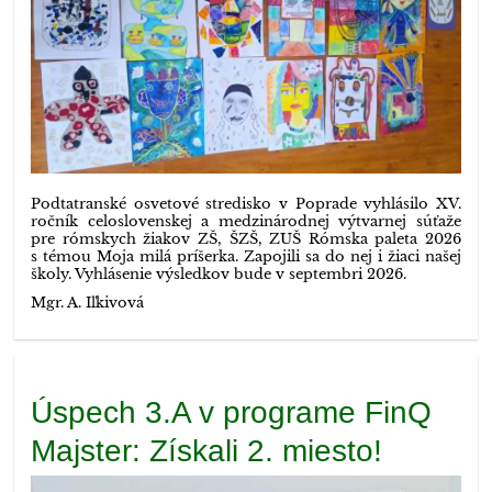
Podtatranské osvetové stredisko v Poprade vyhlásilo XV.
ročník celoslovenskej a medzinárodnej výtvarnej súťaže
pre rómskych žiakov ZŠ, ŠZŠ, ZUŠ Rómska paleta 2026
s témou Moja milá príšerka. Zapojili sa do nej i žiaci našej
školy. Vyhlásenie výsledkov bude v septembri 2026.
Mgr. A. Iľkivová
Úspech 3.A v programe FinQ
Majster: Získali 2. miesto!