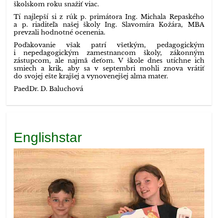
školskom roku snažiť viac.
Tí najlepší si z rúk p. primátora Ing. Michala Repaského
a p. riaditeľa našej školy Ing. Slavomíra Kožára, MBA
prevzali hodnotné ocenenia.
Poďakovanie však patrí všetkým, pedagogickým
i nepedagogickým zamestnancom školy, zákonným
zástupcom, ale najmä deťom. V škole dnes utíchne ich
smiech a krik, aby sa v septembri mohli znova vrátiť
do svojej ešte krajšej a vynovenejšej alma mater.
PaedDr. D. Baluchová
Englishstar