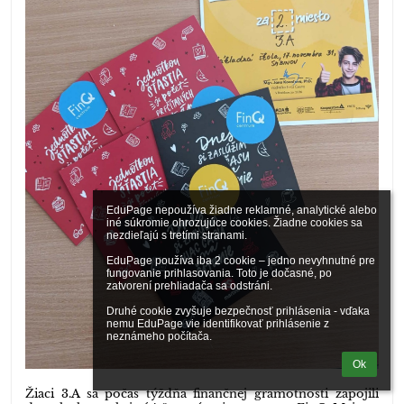
EduPage nepoužíva žiadne reklamné, analytické alebo 
iné súkromie ohrozujúce cookies. Žiadne cookies sa 
nezdieľajú s tretími stranami.

EduPage používa iba 2 cookie – jedno nevyhnutné pre 
fungovanie prihlasovania. Toto je dočasné, po 
zatvorení prehliadača sa odstráni.

Druhé cookie zvyšuje bezpečnosť prihlásenia - vďaka 
nemu EduPage vie identifikovať prihlásenie z 
neznámeho počítača.
Ok
Žiaci 3.A sa počas týždňa finančnej gramotnosti zapojili