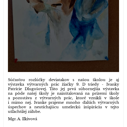
Súčasťou rozlúčky deviatakov s našou školou je aj
výstavka výtvarných prác žiačky 9. D triedy - Ivanky
Patrície Dlugošovej. Táto jej prvá súbornejšia výstavka
na pôde našej školy je nainštalovaná na prízemí školy
a pozostáva z výtvarných prác, ktoré vznikli v škole
i mimo nej. Ivanke prajeme mnoho ďalších výtvarných
úspechov a neutíchajúcu umeleckú inšpiráciu v tejto
ušľachtilej záľube.
Mgr. A. Iľkivová