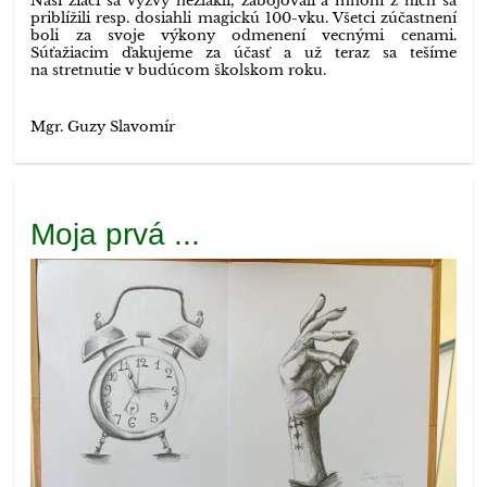
Naši žiaci sa výzvy nezľakli, zabojovali a mnohí z nich sa
priblížili resp. dosiahli magickú 100-vku. Všetci zúčastnení
boli za svoje výkony odmenení vecnými cenami.
Súťažiacim ďakujeme za účasť a už teraz sa tešíme
na stretnutie v budúcom školskom roku.
Mgr. Guzy Slavomír
Moja prvá ...